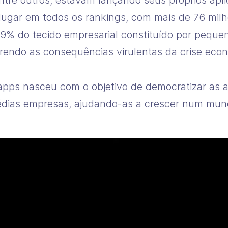
ntre outros, estavam lançando seus próprios apl
 lugar em todos os rankings, com mais de 76 milh
99% do tecido empresarial constituído por pequ
frendo as consequências virulentas da crise econ
apps nasceu com o objetivo de democratizar as a
ias empresas, ajudando-as a crescer num mund