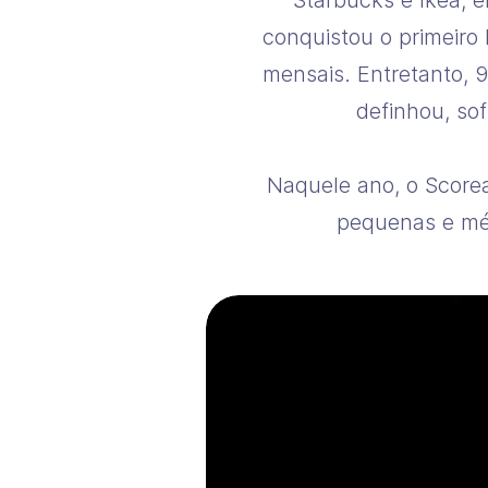
Starbucks e Ikea, e
conquistou o primeiro
mensais. Entretanto, 
definhou, so
Naquele ano, o Score
pequenas e méd