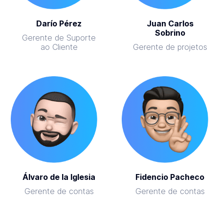
Darío Pérez
Juan Carlos
Sobrino
Gerente de Suporte
ao Cliente
Gerente de projetos
Álvaro de la Iglesia
Fidencio Pacheco
Gerente de contas
Gerente de contas