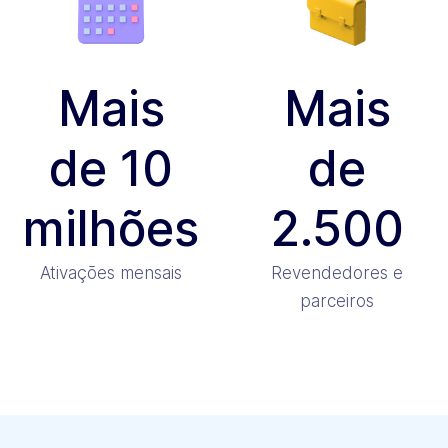
Mais
Mais
de 10
de
milhões
2.500
Ativações mensais
Revendedores e
parceiros