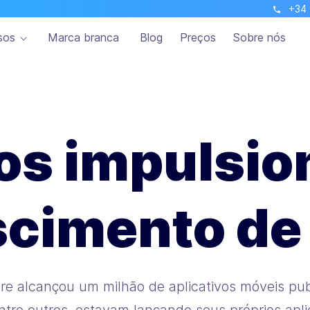
+34 
sos
Marca branca
Blog
Preços
Sobre nós
os impulsi
scimento d
re alcançou um milhão de aplicativos móveis pu