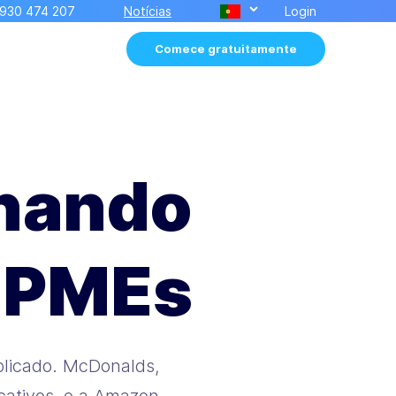
930 474 207
Notícias
Login
Comece gratuitamente
onando
e PMEs
blicado. McDonalds,