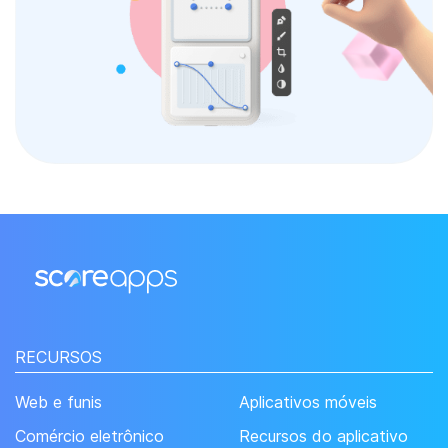
RECURSOS
Web e funis
Aplicativos móveis
Comércio eletrônico
Recursos do aplicativo