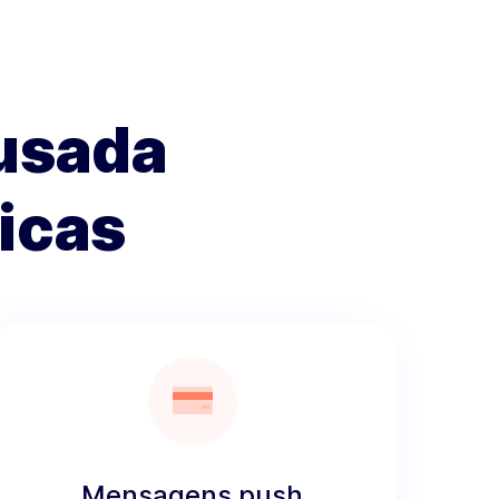
usada
nicas
Mensagens push