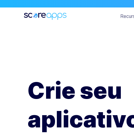
Recur
Crie seu
aplicativ