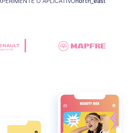
XPERIMENTE O APLICATIVO
north_east