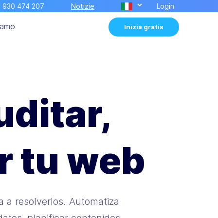
 930 474 207
Notizie
Login
iamo
Inizia gratis
uditar,
r tu web
a a resolverlos. Automatiza