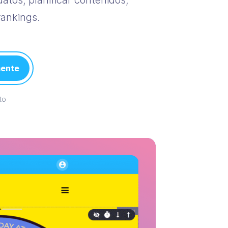
atos, planificar contenidos,
rankings.
mente
to