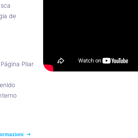
usca
gia de
 Página Pilar
tenido
nterno
formazioni