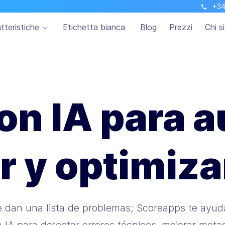
+34
tteristiche
Etichetta bianca
Blog
Prezzi
Chi s
n IA para a
ar y optimiza
e dan una lista de problemas; Scoreapps te ayud