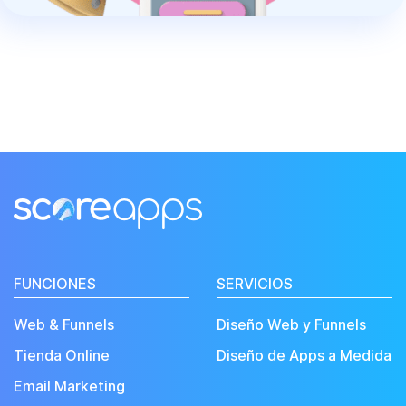
FUNCIONES
SERVICIOS
Web & Funnels
Diseño Web y Funnels
Tienda Online
Diseño de Apps a Medida
Email Marketing