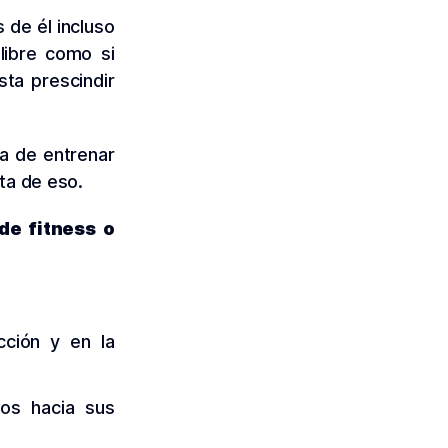
 de él incluso
 libre como si
sta prescindir
ma de entrenar
ta de eso.
de fitness o
cción y en la
mos hacia sus