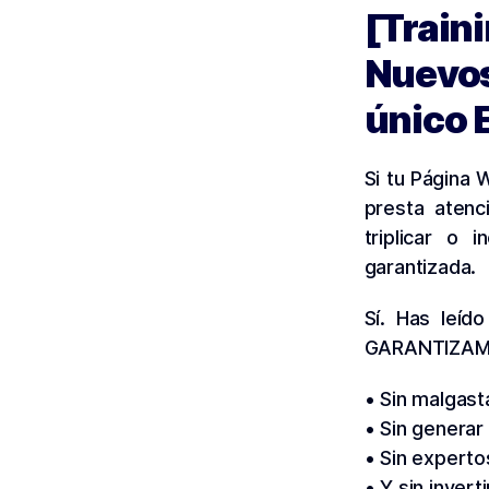
[Train
Nuevos
único 
Si tu Página
presta atenc
triplicar o 
garantizada.
Sí. Has leíd
GARANTIZAMO
• Sin malgast
• Sin generar
• Sin expert
• Y sin inver