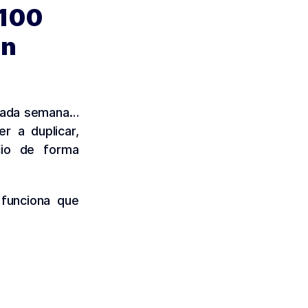
 100
un
 cada semana…
r a duplicar,
ocio de forma
 funciona que