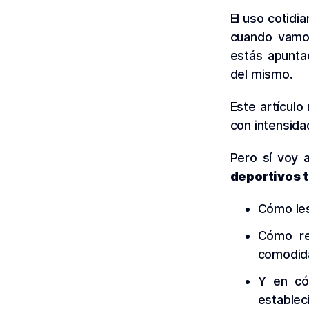
El uso cotidi
cuando vamos 
estás apuntad
del mismo.
Este artículo
con intensida
Pero sí voy 
deportivos t
Cómo les
Cómo rep
comodida
Y en có
establec