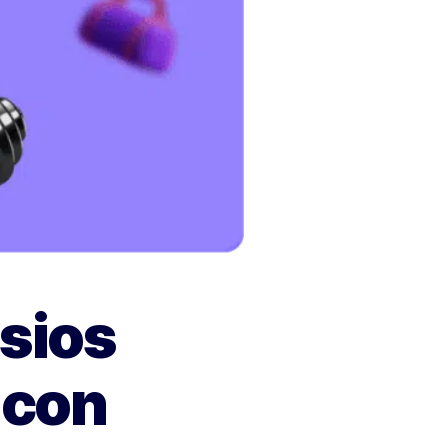
sios
 con