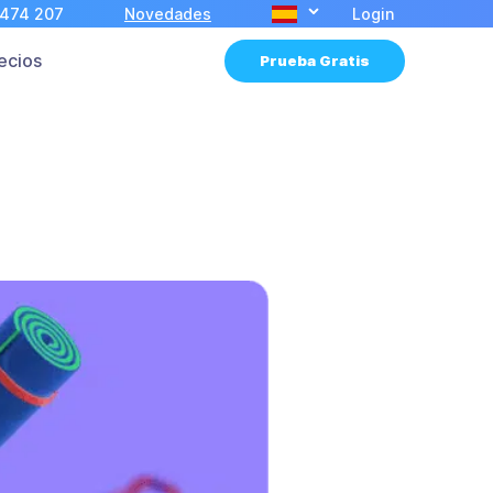
 474 207
Novedades
Login
ecios
Prueba Gratis