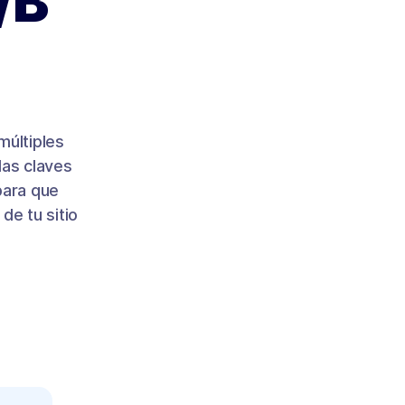
/B
múltiples
las claves
para que
de tu sitio