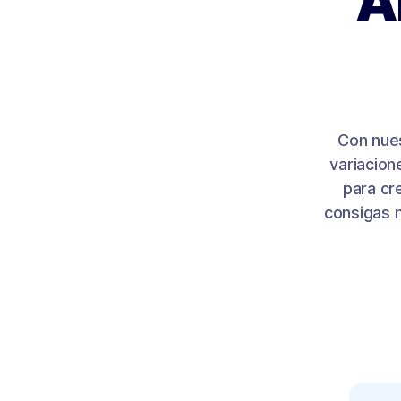
A
Con nues
variacion
para cr
consigas m