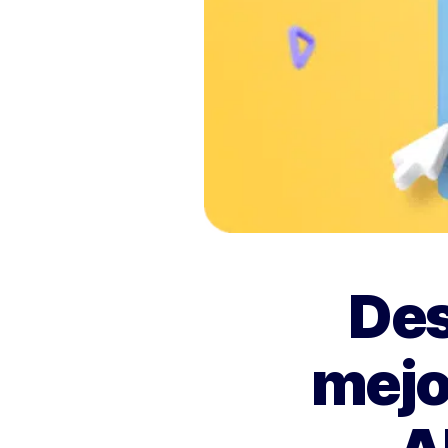
Des
mejor