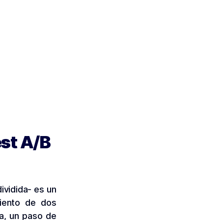
est A/B
ividida- es un
iento de dos
a, un paso de