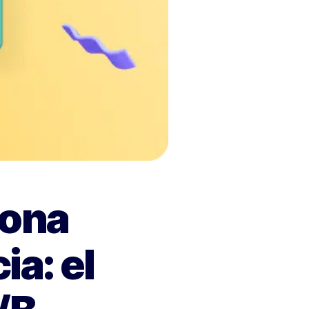
iona
ia: el