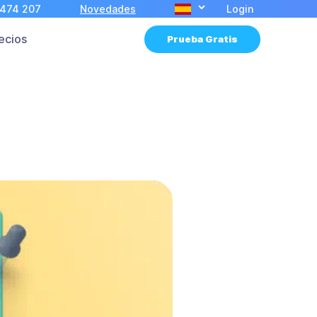
 474 207
Novedades
Login
ecios
Prueba Gratis