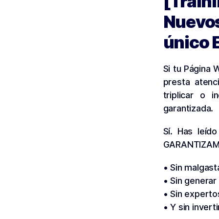
[Train
Nuevos
único 
Si tu Página
presta atenc
triplicar o 
garantizada.
Sí. Has leíd
GARANTIZAMO
• Sin malgast
• Sin generar
• Sin expert
• Y sin inver