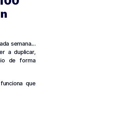
 100
un
 cada semana…
r a duplicar,
ocio de forma
 funciona que