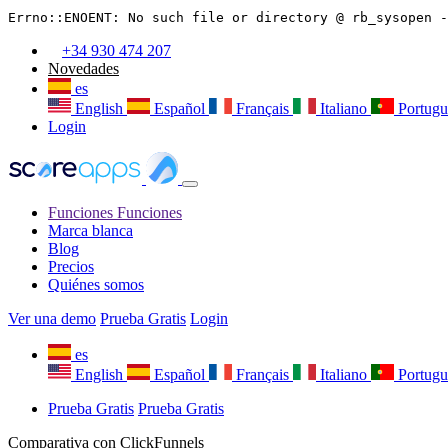
+34 930 474 207
Novedades
es
English
Español
Français
Italiano
Portugu
Login
Funciones
Funciones
Marca blanca
Blog
Precios
Quiénes somos
Ver una demo
Prueba Gratis
Login
es
English
Español
Français
Italiano
Portugu
Prueba Gratis
Prueba Gratis
Comparativa con ClickFunnels