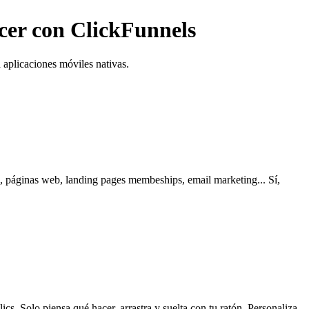
cer con ClickFunnels
 aplicaciones móviles nativas.
, páginas web, landing pages membeships, email marketing... Sí,
s. Solo piensa qué hacer, arrastra y suelta con tu ratón. Personaliza