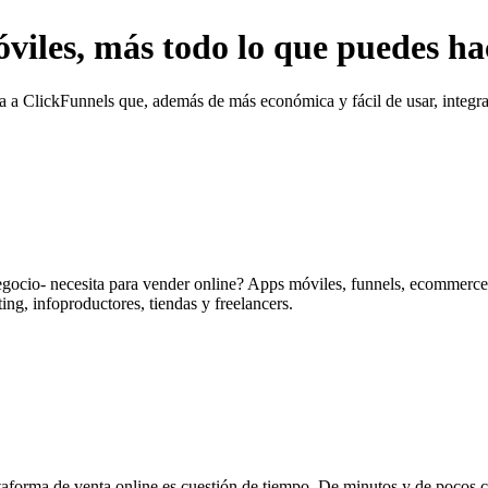
iles, más todo lo que puedes ha
va a ClickFunnels que, además de más económica y fácil de usar, integra
gocio- necesita para vender online? Apps móviles, funnels, ecommerce
ing, infoproductores, tiendas y freelancers.
aforma de venta online es cuestión de tiempo. De minutos y de pocos clic