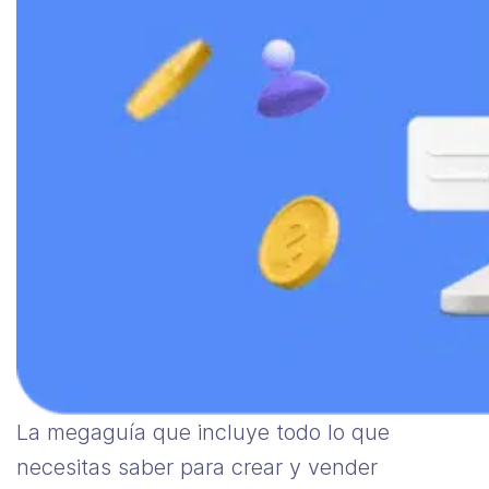
La megaguía que incluye todo lo que
necesitas saber para crear y vender